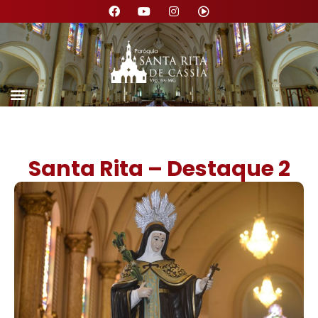
Santa Rita – Destaque 2