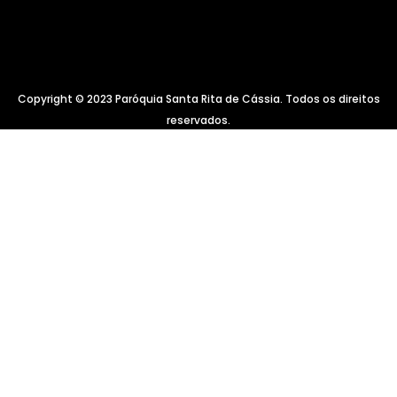
Copyright © 2023 Paróquia Santa Rita de Cássia. Todos os direitos
reservados.