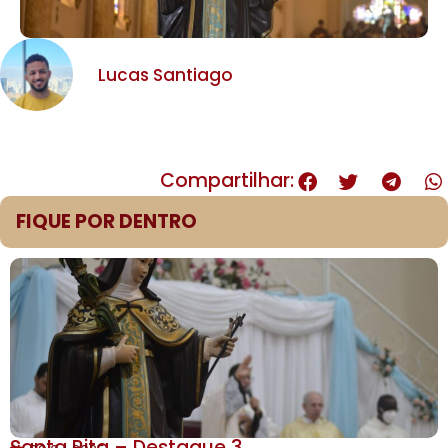
Lucas Santiago
Compartilhar:
FIQUE POR DENTRO
Santa Rita – Destaque 3