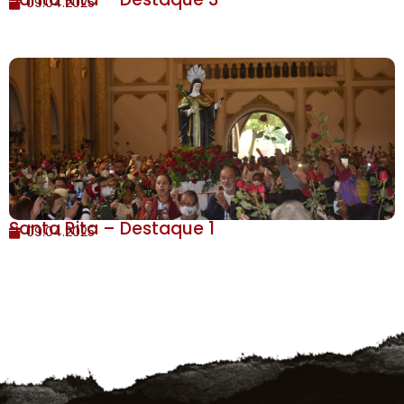
09.04.2025
Santa Rita – Destaque 1
09.04.2025