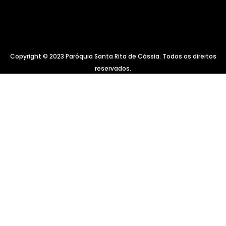
Copyright © 2023 Paróquia Santa Rita de Cássia. Todos os direitos
reservados.